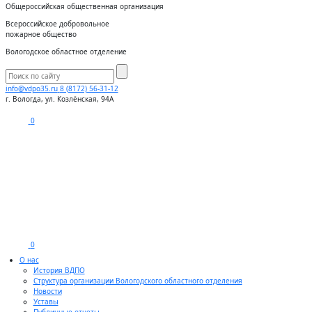
Общероссийская общественная организация
Всероссийское добровольное
пожарное общество
Вологодское областное отделение
info@vdpo35.ru
8 (8172) 56-31-12
г. Вологда, ул. Козлёнская, 94А
0
0
О нас
История ВДПО
Структура организации Вологодского областного отделения
Новости
Уставы