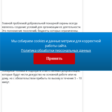
Главной проблемой добровольной пожарной охраны всегда
являлось создание условий для организации ее деятельности.
Это полномочие поселений, бюджеты которых ограниченны.
Поэтому главой региона было принято решение о выделении в
2019 году субсидии из областного бюджета в размере почти 2
Мы собираем cookies и данные метрики для корректной
млн. рублей на обеспечение деятельности пяти добровольных
работы сайта.
пожарных команд. За счет этих средств такие подразделения в
течение целого года будут обеспечены ГСМ, запчастями,
Политика обработки персональных данных
освещением, отоплением и другими необходимыми ресурсами.
Принять
Пожарной техникой обеспечит Противопожарная служба
Вологодской области. Местные администрации в рамках своих
полномочий должны подготовить здания для размещения
пожарной техники и подобрать ответственных добровольцев,
которые будут нести дежурство на основной работе или на
дому, но с обязательством прибыть по вызову в течение 5 – 10
минут.