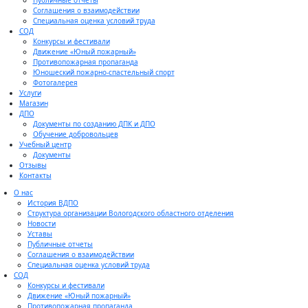
Публичные отчеты
Соглашения о взаимодействии
Специальная оценка условий труда
СОД
Конкурсы и фестивали
Движение «Юный пожарный»
Противопожарная пропаганда
Юношеский пожарно-спастельный спорт
Фотогалерея
Услуги
Магазин
ДПО
Документы по созданию ДПК и ДПО
Обучение добровольцев
Учебный центр
Документы
Отзывы
Контакты
О нас
История ВДПО
Структура организации Вологодского областного отделения
Новости
Уставы
Публичные отчеты
Соглашения о взаимодействии
Специальная оценка условий труда
СОД
Конкурсы и фестивали
Движение «Юный пожарный»
Противопожарная пропаганда