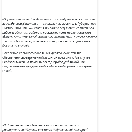
«Первым таким подразделением стала добровольная пожарная
команда села Девятины
, — рассказал заместитель Губернатора
Виктор Рябишин. —
Сегодня мы видим результат совместной
работы области, района и поселения: есть подготовленное
здание, есть исправный пожарный автомобиль, а самое главное
– есть добровольцы, готовые защищать от пожаров своих
близких и соседей».
Население сельского поселения Девятинское отныне
обеспечено своевременной защитой пожарных. А в случае
необходимости на помощь всегда прибудут ближайшие
подразделения федеральной и областной противопожарных
служб.
«В Правительстве области уже принято решение о
расширении поддержки развития добровольной пожарной