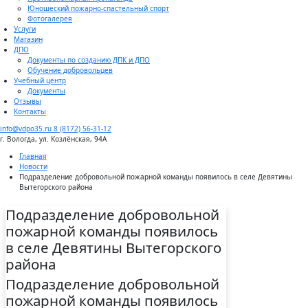
Юношеский пожарно-спастельный спорт
Фотогалерея
Услуги
Магазин
ДПО
Документы по созданию ДПК и ДПО
Обучение добровольцев
Учебный центр
Документы
Отзывы
Контакты
info@vdpo35.ru
8 (8172) 56-31-12
г. Вологда, ул. Козлёнская, 94А
Главная
Новости
Подразделение добровольной пожарной команды появилось в селе Девятины
Вытегорского района
Подразделение добровольной
пожарной команды появилось
в селе Девятины Вытегорского
района
Подразделение добровольной
пожарной команды появилось